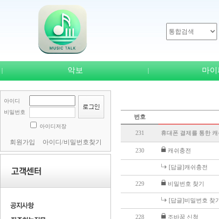
악보
마이
|
|
아이디
비밀번호
번호
아이디저장
231
휴대폰 결제를 통한 
회원가입
아이디/비밀번호찾기
230
캐쉬충전
[답글]캐쉬충전
229
비밀번호 찾기
[답글]비밀번호 찾
228
조바꿈 신청