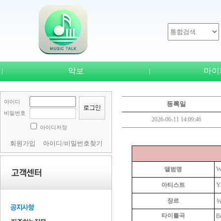
악보
마이
|
|
아이디
등록일
비밀번호
2026-06-11 14:09:46
아이디저장
회원가입
아이디/비밀번호찾기
W
앨범명
Y
아티스트
장르
타이틀
곡
B