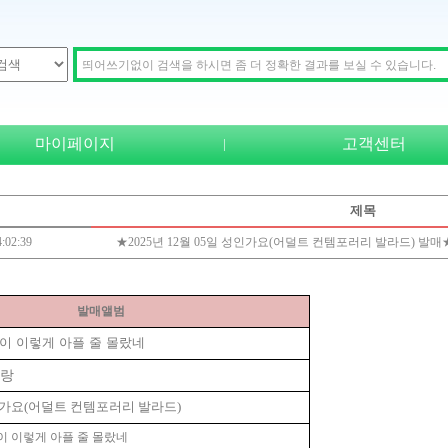
마이페이지
고객센터
|
일
제목
:02:39
★2025년 12월 05일 성인가요(어덜트 컨템포러리 발라드) 발
발매앨범
이 이렇게 아플 줄 몰랐네
랑
가요(어덜트 컨템포러리 발라드)
이 이렇게 아플 줄 몰랐네