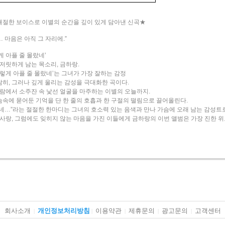
애절한 보이스로 이별의 순간을 깊이 있게 담아낸 신곡★
 마음은 아직 그 자리에.”
게 아플 줄 몰랐네’
 저릿하게 남는 목소리, 금하랑.
이렇게 아플 줄 몰랐네’는 그녀가 가장 잘하는 감정
히, 그러나 깊게 울리는 감성을 극대화한 곡이다.
사람에서 소주잔 속 낯선 얼굴을 마주하는 이별의 오늘까지.
속에 묻어둔 기억을 단 한 줄의 호흡과 한 구절의 떨림으로 끌어올린다.
네…”라는 절절한 한마디는 그녀의 호소력 있는 음색과 만나 가슴에 오래 남는 감성트
 사랑, 그럼에도 잊히지 않는 마음을 가진 이들에게 금하랑의 이번 앨범은 가장 진한 위
회사소개
개인정보처리방침
이용약관
제휴문의
광고문의
고객센터
|
|
|
|
|