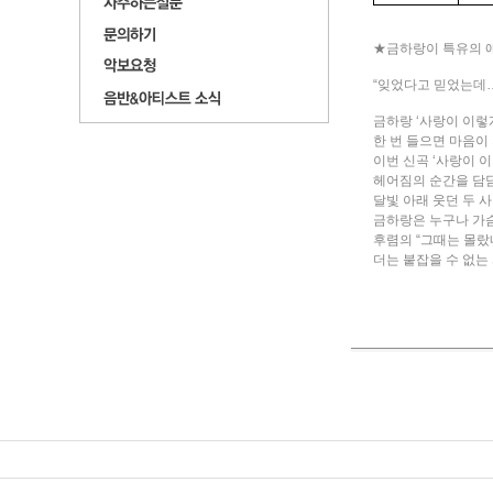
★금하랑이 특유의 
“잊었다고 믿었는데…
금하랑 ‘사랑이 이렇
한 번 들으면 마음이
이번 신곡 ‘사랑이 
헤어짐의 순간을 담담
달빛 아래 웃던 두 
금하랑은 누구나 가슴
후렴의 “그때는 몰랐
더는 붙잡을 수 없는