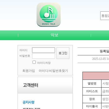
악보
|
|
아이디
등록
비밀번호
2025-12-05 14
아이디저장
회원가입
아이디/비밀번호찾기
사랑
앨범명
금하
아티스트
성인
장르
타이틀
곡
사랑