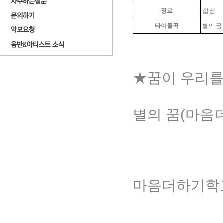
합창
장르
타이틀
곡
별의 꿈
★꿈이 우리를
별의 꿈(마음더하
마음더하기학교 