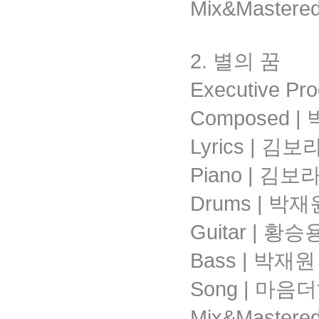
Mix&Mastere
2. 별의 꿈
Executive P
Composed |
Lyrics | 김
Piano | 김보
Drums | 박재
Guitar | 황승
Bass | 박재원
Song | 마
Mix&Mastere